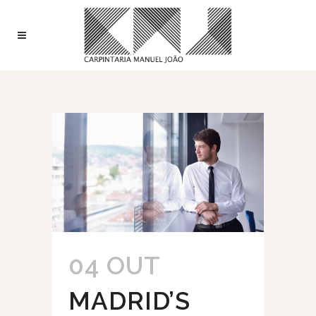
04 OUT
MADRID’S