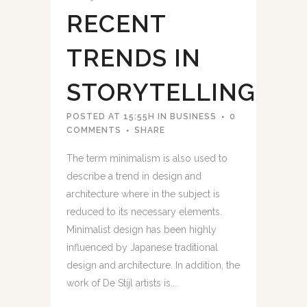
RECENT
TRENDS IN
STORYTELLING
POSTED AT 15:55H
IN
BUSINESS
0
COMMENTS
SHARE
The term minimalism is also used to
describe a trend in design and
architecture where in the subject is
reduced to its necessary elements.
Minimalist design has been highly
influenced by Japanese traditional
design and architecture. In addition, the
work of De Stijl artists is...