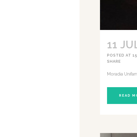
11 JU
POSTED AT 15
SHARE
Moradia Unifam
READ M