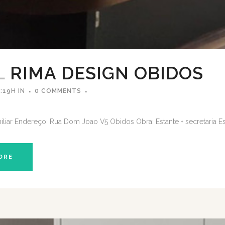
L
RIMA DESIGN OBIDOS
:19H
IN
0 COMMENTS
iliar Endereço: Rua Dom Joao V5 Obidos Obra: Estante + secretaria E
ORE