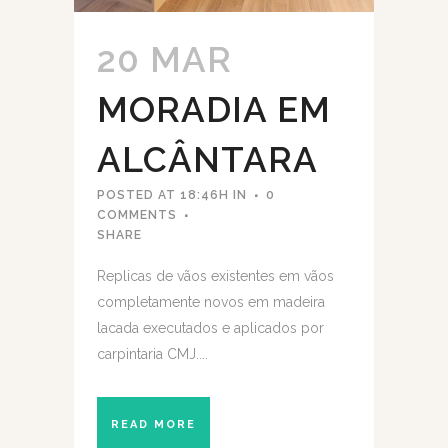
20 MAR
MORADIA EM
ALCÂNTARA
POSTED AT 18:46H
IN
0
COMMENTS
SHARE
Replicas de vãos existentes em vãos
completamente novos em madeira
lacada executados e aplicados por
carpintaria CMJ....
READ MORE